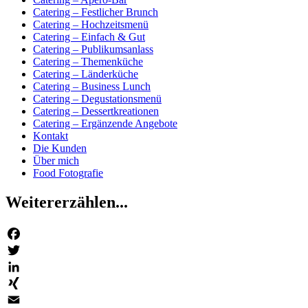
Catering – Festlicher Brunch
Catering – Hochzeitsmenü
Catering – Einfach & Gut
Catering – Publikumsanlass
Catering – Themenküche
Catering – Länderküche
Catering – Business Lunch
Catering – Degustationsmenü
Catering – Dessertkreationen
Catering – Ergänzende Angebote
Kontakt
Die Kunden
Über mich
Food Fotografie
Weitererzählen...
Facebook
Twitter
LinkedIn
XING