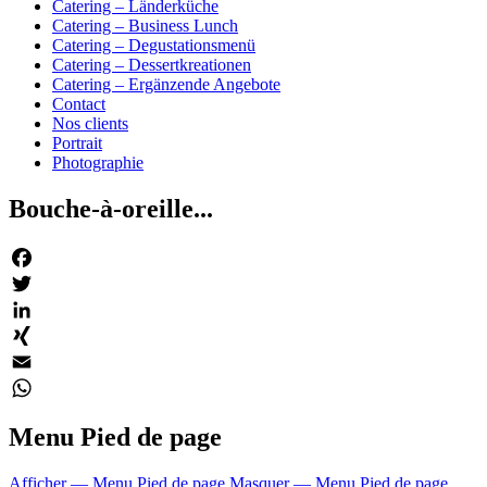
Catering – Länderküche
Catering – Business Lunch
Catering – Degustationsmenü
Catering – Dessertkreationen
Catering – Ergänzende Angebote
Contact
Nos clients
Portrait
Photographie
Bouche-à-oreille...
Facebook
Twitter
LinkedIn
XING
Email
WhatsApp
Menu Pied de page
Afficher — Menu Pied de page
Masquer — Menu Pied de page